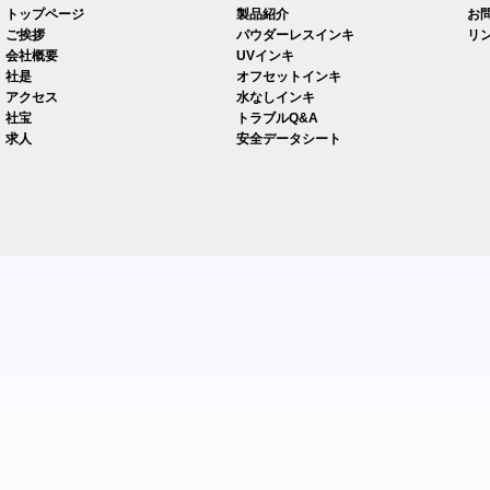
トップページ
製品紹介
お
ご挨拶
パウダーレスインキ
リ
会社概要
UVインキ
社是
オフセットインキ
アクセス
水なしインキ
社宝
トラブルQ&A
求人
安全データシート